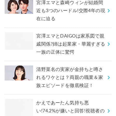
宮澤エマと森崎ウィンが結婚間
近も3つのハードル!交際4年の現
在に迫る
宮澤エマとDAIGOは家系図で親
戚関係?姉は起業家・華麗すぎる
一族の正体に驚愕
清野菜名の実家が金持ちと噂さ
れるワケとは？両親の職業＆家
族エピソードを徹底検証！
かえであーたん気持ち悪
い!74.2%が嫌いと回答!視聴者の