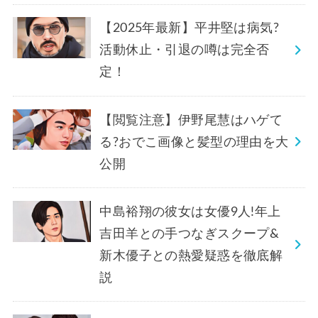
【2025年最新】平井堅は病気?
活動休止・引退の噂は完全否
定！
【閲覧注意】伊野尾慧はハゲて
る?おでこ画像と髪型の理由を大
公開
中島裕翔の彼女は女優9人!年上
吉田羊との手つなぎスクープ&
新木優子との熱愛疑惑を徹底解
説