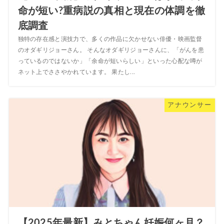
命が短い?重病説の真相と現在の体調を徹
底調査
独特の存在感と演技力で、多くの作品に欠かせない俳優・映画監督
のオダギリジョーさん。 そんなオダギリジョーさんに、「がんを患
っているのではないか」「余命が短いらしい」といった心配な噂が
ネット上でささやかれています。 果たし...
アナウンサー
【2025年最新】みとちゃん妊娠何ヶ月？