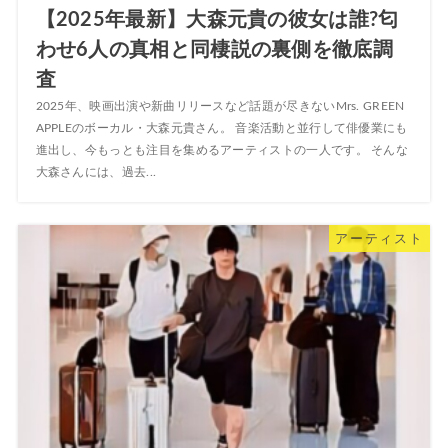
【2025年最新】大森元貴の彼女は誰?匂
わせ6人の真相と同棲説の裏側を徹底調
査
2025年、映画出演や新曲リリースなど話題が尽きないMrs. GREEN
APPLEのボーカル・大森元貴さん。 音楽活動と並行して俳優業にも
進出し、今もっとも注目を集めるアーティストの一人です。 そんな
大森さんには、過去...
アーティスト