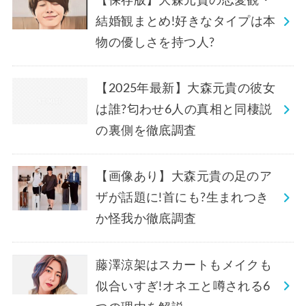
【保存版】大森元貴の恋愛観・
結婚観まとめ!好きなタイプは本
物の優しさを持つ人?
【2025年最新】大森元貴の彼女
は誰?匂わせ6人の真相と同棲説
の裏側を徹底調査
【画像あり】大森元貴の足のア
ザが話題に!首にも?生まれつき
か怪我か徹底調査
藤澤涼架はスカートもメイクも
似合いすぎ!オネエと噂される6