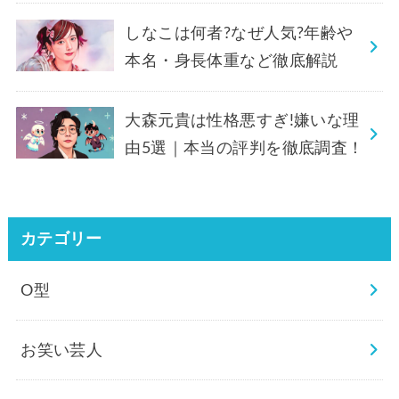
しなこは何者?なぜ人気?年齢や
本名・身長体重など徹底解説
大森元貴は性格悪すぎ!嫌いな理
由5選｜本当の評判を徹底調査！
カテゴリー
O型
お笑い芸人