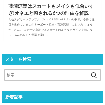
藤澤涼架はスカートもメイクも似合いす
ぎ!オネエと噂される6つの理由を解説
ミセスグリーンアップル（Mrs. GREEN APPLE）の中で、今特に注
目を集めているのがキーボード担当・藤澤涼架（ふじさわ りょう
か）さん。 ステージ衣装ではスカートのようなデザインを着こな
し、ふんわりした髪型や柔ら...
スターを検索
検
索:
新着記事