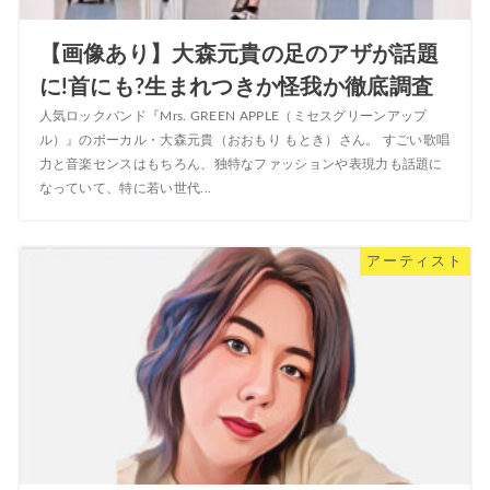
【画像あり】大森元貴の足のアザが話題
に!首にも?生まれつきか怪我か徹底調査
人気ロックバンド『Mrs. GREEN APPLE（ミセスグリーンアップ
ル）』のボーカル・大森元貴（おおもり もとき）さん。 すごい歌唱
力と音楽センスはもちろん、独特なファッションや表現力も話題に
なっていて、特に若い世代...
アーティスト