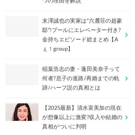
つの理由を解説
末澤誠也の実家は“六麓荘の超豪
邸”!プールにエレベーター付き?
金持ちエピソード総まとめ【A
ぇ！group】
稲葉浩志の妻・蓬田美奈子って
何者?息子の進路/再婚までの軌
跡/ハーフ説の真相とは
【2025最新】清水富美加の現在
が想像以上に激変?収入や結婚の
真相がついに判明