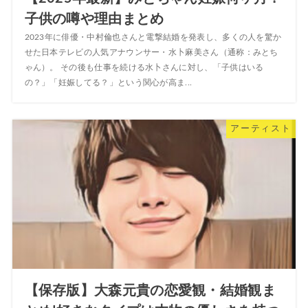
子供の噂や理由まとめ
2023年に俳優・中村倫也さんと電撃結婚を発表し、多くの人を驚か
せた日本テレビの人気アナウンサー・水卜麻美さん（通称：みとち
ゃん）。 その後も仕事を続ける水卜さんに対し、「子供はいる
の？」「妊娠してる？」という関心が高ま...
アーティスト
【保存版】大森元貴の恋愛観・結婚観ま