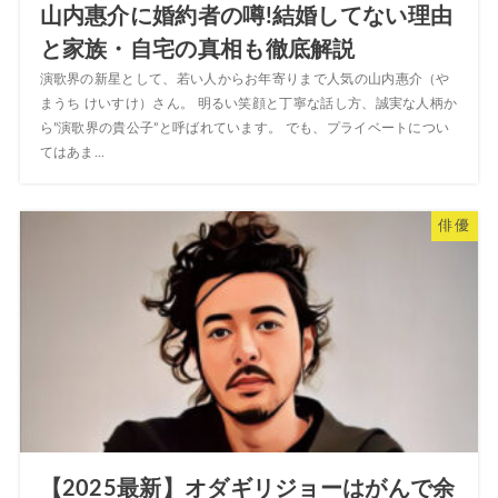
山内惠介に婚約者の噂!結婚してない理由
と家族・自宅の真相も徹底解説
演歌界の新星として、若い人からお年寄りまで人気の山内惠介（や
まうち けいすけ）さん。 明るい笑顔と丁寧な話し方、誠実な人柄か
ら”演歌界の貴公子”と呼ばれています。 でも、プライベートについ
てはあま...
俳優
【2025最新】オダギリジョーはがんで余