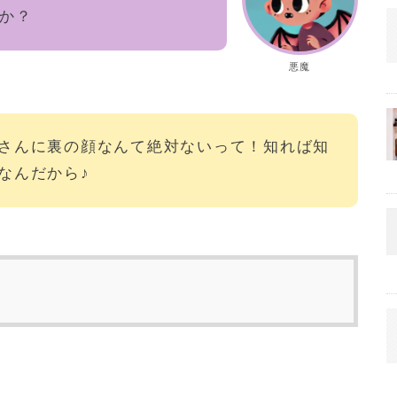
か？
悪魔
さんに裏の顔なんて絶対ないって！知れば知
なんだから♪