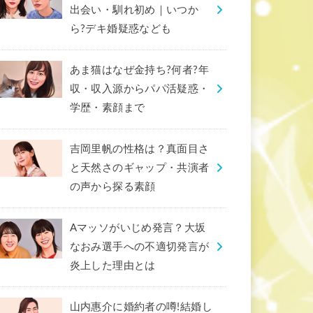
出会い・馴れ初め｜いつか
ら?デキ婚疑惑なども
あま猫はなぜ金持ち?何者?年
収・収入源からパパ活疑惑・
学歴・素顔まで
吉岡里帆の性格は？真面目さ
と天然さのギャップ・共演者
の声から探る素顔
Aマッソがいじめ発言？大坂
なおみ選手への不適切発言が
炎上した理由とは
山内惠介に婚約者の噂!結婚し