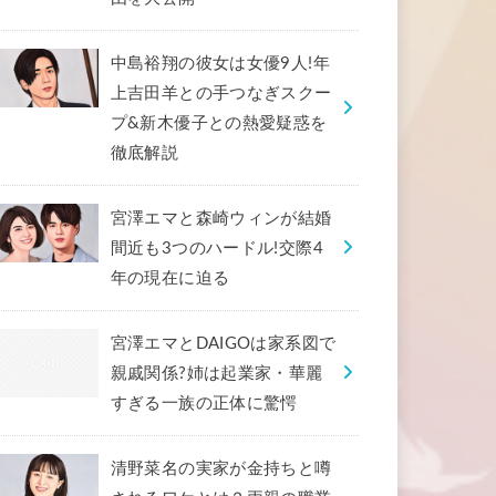
中島裕翔の彼女は女優9人!年
上吉田羊との手つなぎスクー
プ&新木優子との熱愛疑惑を
徹底解説
宮澤エマと森崎ウィンが結婚
間近も3つのハードル!交際4
年の現在に迫る
宮澤エマとDAIGOは家系図で
親戚関係?姉は起業家・華麗
すぎる一族の正体に驚愕
清野菜名の実家が金持ちと噂