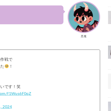
悪魔
大作戦で
した
！
たいです！笑
r.com/f1Wus6F0qZ
, 2024