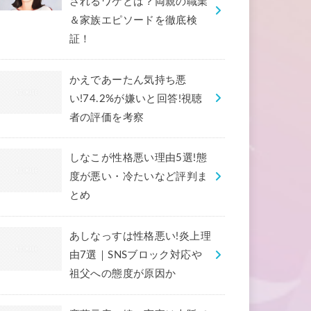
されるワケとは？両親の職業
＆家族エピソードを徹底検
証！
かえであーたん気持ち悪
い!74.2%が嫌いと回答!視聴
者の評価を考察
しなこが性格悪い理由5選!態
度が悪い・冷たいなど評判ま
とめ
あしなっすは性格悪い!炎上理
由7選｜SNSブロック対応や
祖父への態度が原因か