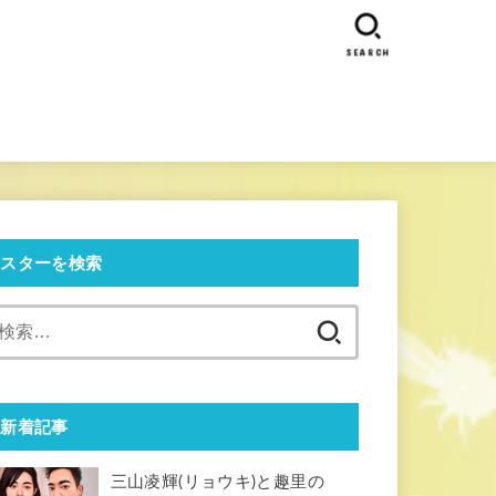
SEARCH
スターを検索
検
索:
新着記事
三山凌輝(リョウキ)と趣里の