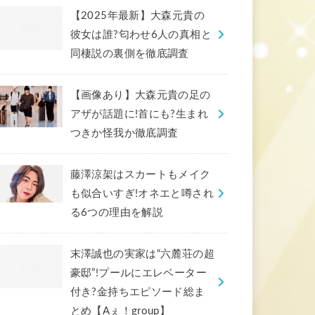
【2025年最新】大森元貴の
彼女は誰?匂わせ6人の真相と
同棲説の裏側を徹底調査
【画像あり】大森元貴の足の
アザが話題に!首にも?生まれ
つきか怪我か徹底調査
藤澤涼架はスカートもメイク
も似合いすぎ!オネエと噂され
る6つの理由を解説
末澤誠也の実家は“六麓荘の超
豪邸”!プールにエレベーター
付き?金持ちエピソード総ま
とめ【Aぇ！group】