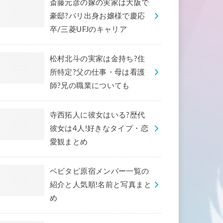
斎藤元彦の嫁の実家は大阪で
豪邸?パリ出身お嬢様で慶応
卒/三菱UFJのキャリア
松村北斗の実家は金持ち?住
所特定?父の仕事・母は看護
師?兄の職業についても
寺西拓人に彼女はいる?歴代
彼女は4人!好きなタイプ・恋
愛観まとめ
ベビタピ原宿メンバー一覧の
紹介と人気順!名前と写真まと
め