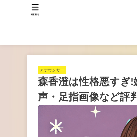
MENU
アナウンサー
森香澄は性格悪すぎ!
声・足指画像など評