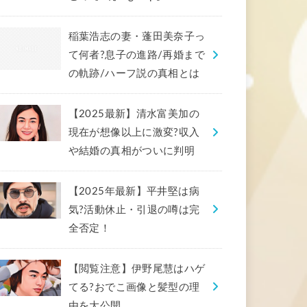
稲葉浩志の妻・蓬田美奈子っ
て何者?息子の進路/再婚まで
の軌跡/ハーフ説の真相とは
【2025最新】清水富美加の
現在が想像以上に激変?収入
や結婚の真相がついに判明
【2025年最新】平井堅は病
気?活動休止・引退の噂は完
全否定！
【閲覧注意】伊野尾慧はハゲ
てる?おでこ画像と髪型の理
由を大公開